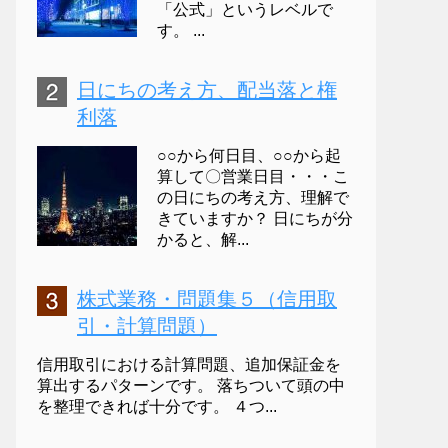
「公式」というレベルで
す。 ...
日にちの考え方、配当落と権
利落
○○から何日目、○○から起
算して〇営業日目・・・こ
の日にちの考え方、理解で
きていますか？ 日にちが分
かると、解...
株式業務・問題集５（信用取
引・計算問題）
信用取引における計算問題、追加保証金を
算出するパターンです。 落ちついて頭の中
を整理できれば十分です。 ４つ...