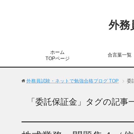
外務
ホーム
合言葉一覧
TOPページ
外務員試験・ネットで勉強合格ブログ
TOP
委
「委託保証金」タグの記事