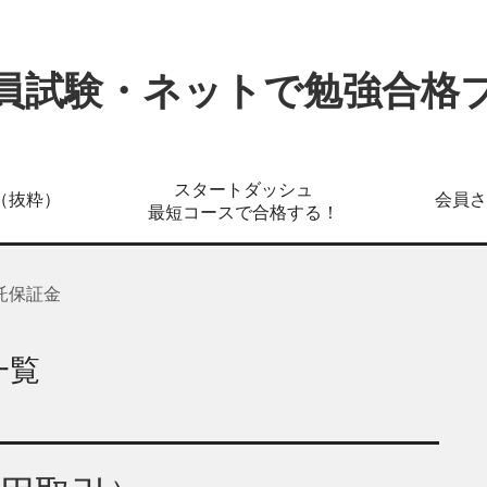
員試験・ネットで勉強合格
スタートダッシュ
（抜粋）
会員さ
最短コースで合格する！
託保証金
一覧