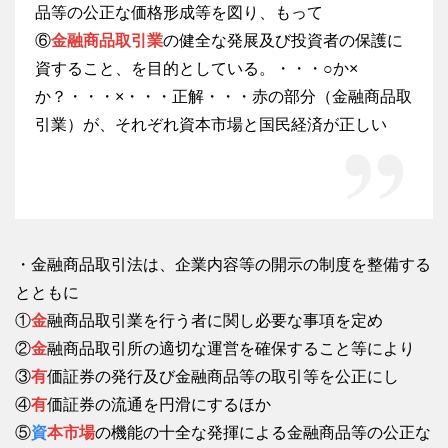
品等の公正な価格形成等を図り、もって
⑥
金融商品取引業
の健全な発展及び投資者の保護に
資すること、を目的としている。・・・○か×
か？・・・×・・・正解・・・赤の部分（金融商品取
引業）が、それぞれ資本市場と国民経済が正しい
・金融商品取引法は、企業内容等の開示の制度を整備する
とともに
①
金
融商品取引業を行う者に関し必要な事項を定め
②
金
融商品取引所の適切な運営を確保すること等により
③
有
価証券の発行及び金融商品等の取引等を公正にし
④
有
価証券の流通を円滑にするほか
⑤
資
本市場
の機能の十全な発揮による金融商品等の公正な