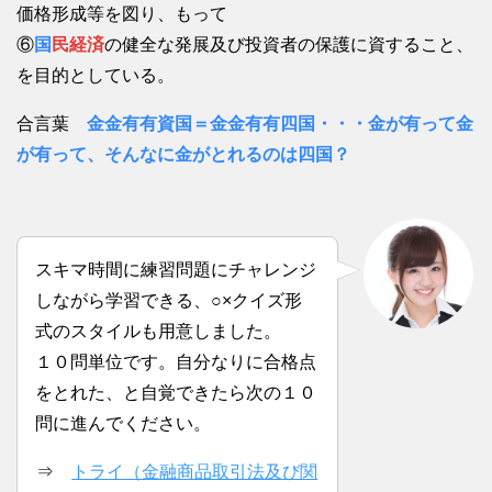
価格形成等を図り、もって
⑥
国
民経済
の健全な発展及び投資者の保護に資すること、
を目的としている。
合言葉
金金有有資国＝金金有有四国・・・金が有って金
が有って、そんなに金がとれるのは四国？
スキマ時間に練習問題にチャレンジ
しながら学習できる、○×クイズ形
式のスタイルも用意しました。
１０問単位です。自分なりに合格点
をとれた、と自覚できたら次の１０
問に進んでください。
⇒
トライ（金融商品取引法及び関