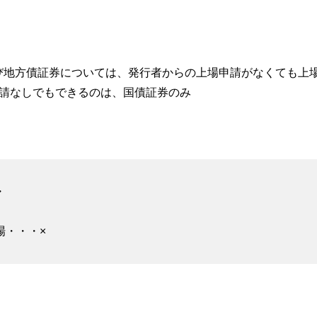
び地方債証券については、発行者からの上場申請がなくても上場
申請なしでもできるのは、国債証券のみ
・
場・・・×