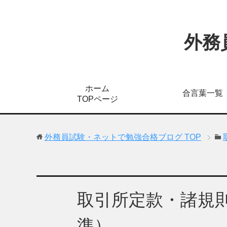
外務
ホーム
合言葉一覧
TOPページ
外務員試験・ネットで勉強合格ブログ
TOP
取引所定款・諸規
準）