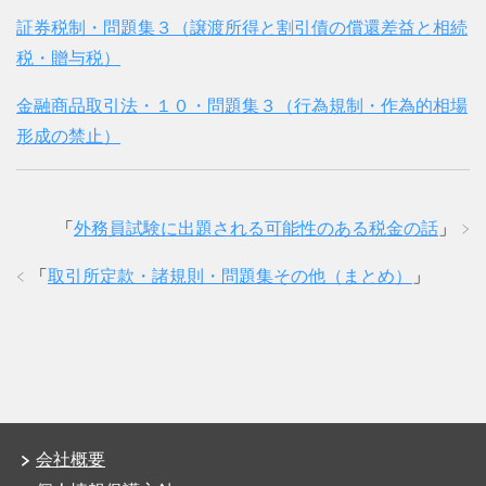
証券税制・問題集３（譲渡所得と割引債の償還差益と相続
税・贈与税）
金融商品取引法・１０・問題集３（行為規制・作為的相場
形成の禁止）
「
外務員試験に出題される可能性のある税金の話
」
「
取引所定款・諸規則・問題集その他（まとめ）
」
会社概要