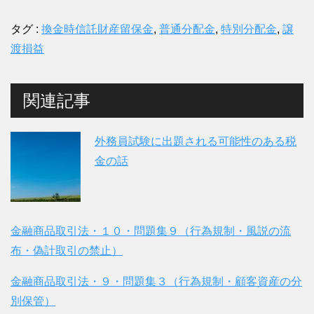
タグ :
換金時信託財産留保金
,
普通分配金
,
特別分配金
,
譲
渡損益
関連記事
外務員試験に出題される可能性のある税
金の話
金融商品取引法・１０・問題集９（行為規制・風説の流
布・偽計取引の禁止）
金融商品取引法・９・問題集３（行為規制・顧客資産の分
別保管）