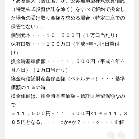
・ある個人（居住者）が、公募追加型株式投資信託
（特定株式投資信託を除く）をすべて解約で換金し
た場合の受け取り金額を求める場合（特定口座での
保管でない）、
個別元本・・・１０，５００円（１万口当たり）
保有口数・・・１００万口（平成○年○月○日買付
け）
換金時基準価額・・・１１，５００円（平成△年△
月△日）（１万口当たり）
換金時信託財産留保金額（ペナルティ）・・・基準
価額の１％の時、
換金価額は、換金時基準価額－信託財産留保額なの
で
＝１１，５００円－１１，５００円×１％＝１１，３
８５円となる。・・・○か×か？・・・○・・・正解