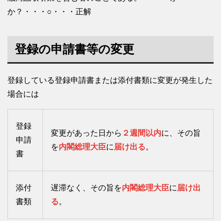
か？・・・○・・・正解
登録の申請書等の変更
登録している登録申請書または添付書類に変更が発生した
場合には
登録
変更があった日から
２週間以内
に、その旨
申請
を
内閣総理大臣
に
届け出る
。
書
添付
遅滞なく、その旨を
内閣総理大臣
に
届け出
書類
る
。