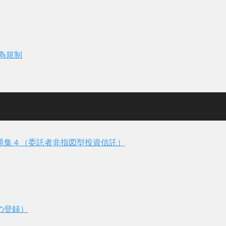
為規制
題集４（委託者非指図型投資信託）
の登録）