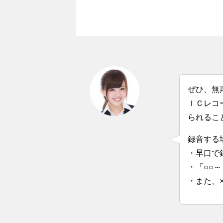
ぜひ、無
ＩＣレコ
られるこ
録音する
・早口で
・「○○
・また、