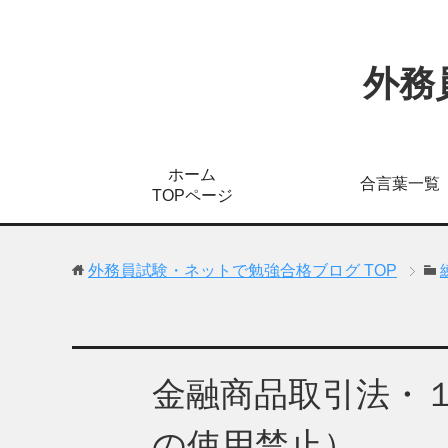
外務
ホーム
合言葉一覧
TOPページ
外務員試験・ネットで勉強合格ブログ
TOP
金融商品取引法・
の使用禁止）