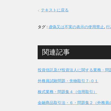
テキストに戻る
タグ :
虚偽又は不実の表示の使用禁止
,
行
関連記事
投資信託及び投資法人に関する業務・問
外務員試験問題・先物取引７-０１
株式業務・問題集４（信用取引）
金融商品取引法・６・問題集２（外務員