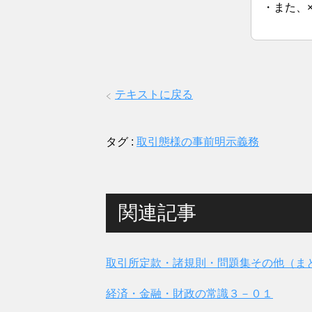
・また、
テキストに戻る
タグ :
取引態様の事前明示義務
関連記事
取引所定款・諸規則・問題集その他（ま
経済・金融・財政の常識３－０１