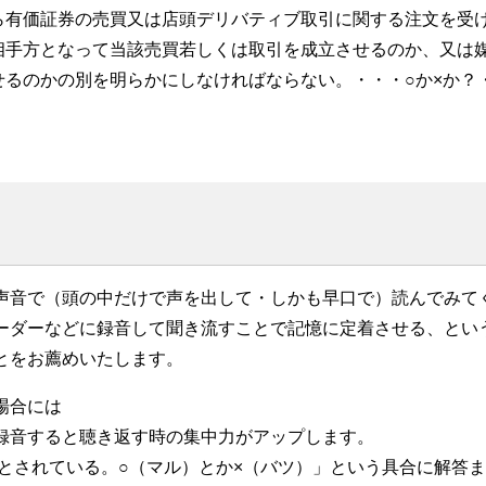
ら有価証券の売買又は店頭デリバティブ取引に関する注文を受
相手方となって当該売買若しくは取引を成立させるのか、又は
るのかの別を明らかにしなければならない。・・・○か×か？
声音で（頭の中だけで声を出して・しかも早口で）読んでみて
ーダーなどに録音して聞き流すことで記憶に定着させる、とい
とをお薦めいたします。
場合には
録音すると聴き返す時の集中力がアップします。
～とされている。○（マル）とか×（バツ）」という具合に解答