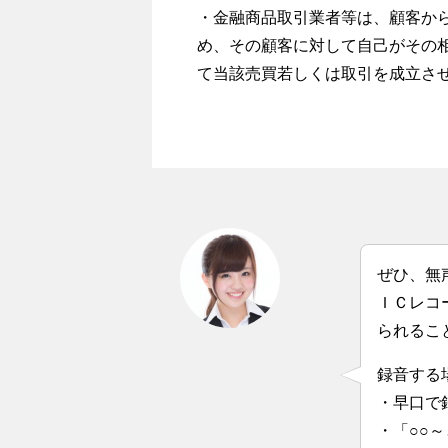
・金融商品取引業者等は、顧客か
め、その顧客に対して自己がその
て当該売買若しくは取引を成立させ
ぜひ、無
ＩＣレコ
られるこ
録音する
・早口で
・「○○