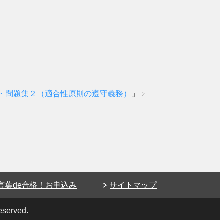
・問題集２（適合性原則の遵守義務）
」
言葉de合格！お申込み
サイトマップ
eserved.