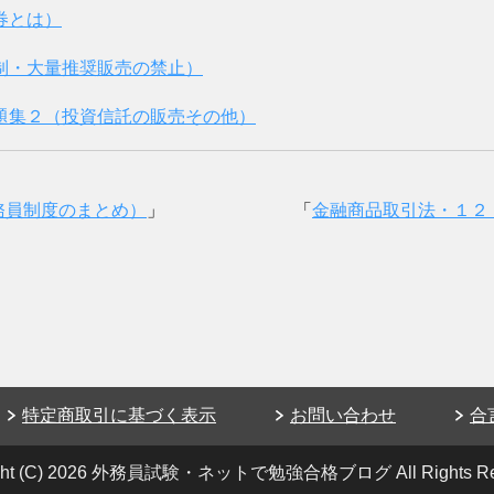
券とは）
制・大量推奨販売の禁止）
題集２（投資信託の販売その他）
務員制度のまとめ）
」
「
金融商品取引法・１２
特定商取引に基づく表示
お問い合わせ
合
right (C) 2026 外務員試験・ネットで勉強合格ブログ
All Rights R