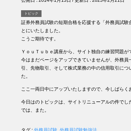
公開日 :
2014年1月13日
/ 更新日 :
2023年2月21日
トピック
証券外務員試験の短期合格を応援する「外務員試験
とにいたしました。
こうご期待です。
ＹｏｕＴｕｂｅ講座から、サイト独自の練習問題が
今はまだページをアップできていませんが、外務員
引、先物取引、そして株式業務の中の信用取引につ
た。
ここ一両日中にアップいたしますので、今しばらく
今日はのトピックは、サイトリニューアルの件でし
では、また。
タグ :
外務員試験
,
外務員試験勉強法