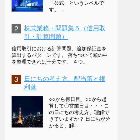
「公式」というレベルで
す。 ...
株式業務・問題集５（信用取
引・計算問題）
信用取引における計算問題、追加保証金を
算出するパターンです。 落ちついて頭の中
を整理できれば十分です。 ４つ...
日にちの考え方、配当落と権
利落
○○から何日目、○○から起
算して〇営業日目・・・こ
の日にちの考え方、理解で
きていますか？ 日にちが分
かると、解...