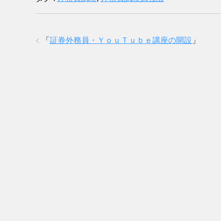
「
証券外務員・ＹｏｕＴｕｂｅ講座の開設
」